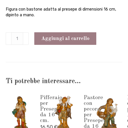
Figura con bastone adatta al presepe di dimensioni 16 cm,
dipinto a mano.
Figura
Aggiungi al carrello
con
bastone
per
Presepe
Ti potrebbe interessare…
da
16
Pifferaio
Pastore
cm.
per
con
quantità
Presepe
pecora
da 16
per
cm.
Presepe
da 16
16,50
€