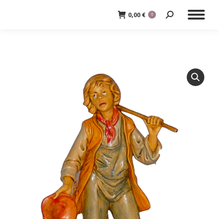
0,00
€
0
Cerca: