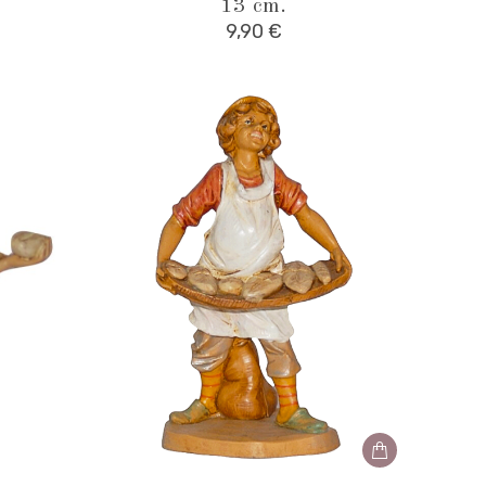
13 cm.
9,90
€