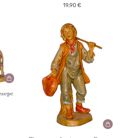
19,90
€
esepe