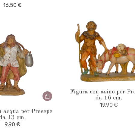
16,50
€
Figura con asino per Pr
da 16 cm.
19,90
€
n acqua per Presepe
da 13 cm.
9,90
€