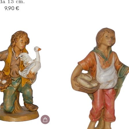
da 13 cm.
9,90
€