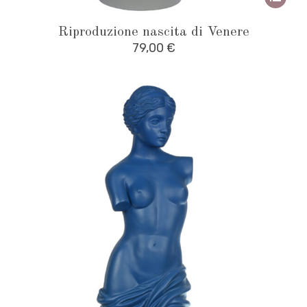
prodot
Riproduzione nascita di Venere
ha
79,00
€
più
variant
Le
opzioni
posso
essere
scelte
nella
pagina
del
prodot