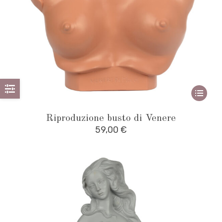
Quest
prodot
Riproduzione busto di Venere
ha
59,00
€
più
variant
Le
opzioni
posso
essere