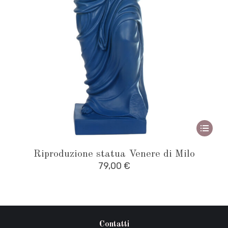
Quest
prodot
Riproduzione statua Venere di Milo
ha
79,00
€
più
variant
Le
opzioni
Contatti