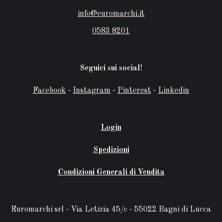
posso
info@euromarchi.it
essere
0583 8201
scelte
nella
Seguici sui social!
pagina
Facebook
-
Instagram
-
Pinterest
-
Linkedin
del
prodot
Login
Spedizioni
Condizioni Generali di Vendita
Euromarchi srl - Via Letizia 45/c - 55022 Bagni di Lucca