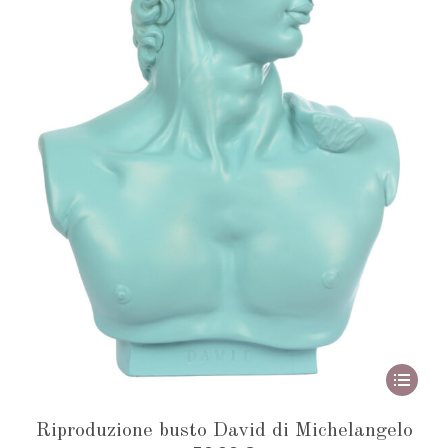
Quest
prodot
Riproduzione busto David di Michelangelo
ha