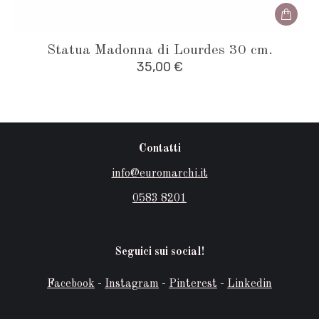
Statua Madonna di Lourdes 30 cm.
35,00
€
Contatti
info@euromarchi.it
0583 8201
Seguici sui social!
Facebook
-
Instagram
-
Pinterest
-
Linkedin