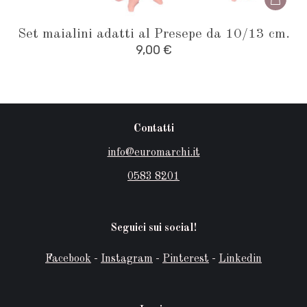
Set maialini adatti al Presepe da 10/13 cm.
9,00
€
Contatti
info@euromarchi.it
0583 8201
Seguici sui social!
Facebook
-
Instagram
-
Pinterest
-
Linkedin