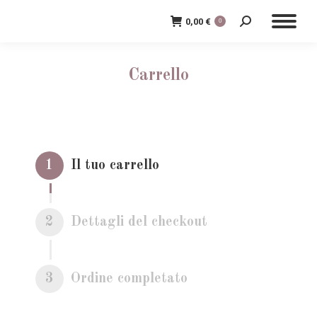
0,00
€
0
Cerca:
Carrello
1
Il tuo carrello
2
Dettagli del checkout
3
Ordine completato