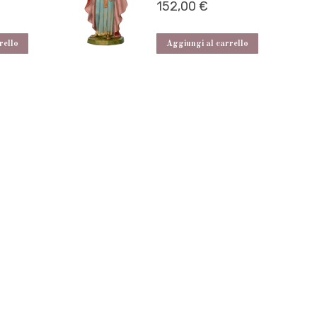
152,00
€
rello
Aggiungi al carrello