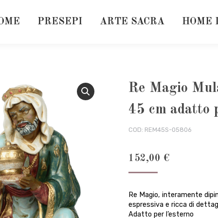
OME
PRESEPI
ARTE SACRA
HOME 
Re Magio Mula
45 cm adatto p
COD:
REM45S-05806
152,00
€
Re Magio, interamente dipint
espressiva e ricca di detta
Adatto per l’esterno