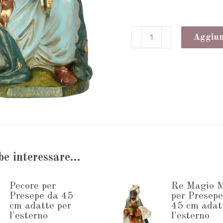
Re
Aggiung
Magio
Mulatto
adatto
per
Presepe
da
45
be interessare…
cm
adatto
Pecore per
Re Magio 
per
Presepe da 45
per Presepe
cm adatte per
45 cm adat
l'esterno
l'esterno
l'esterno