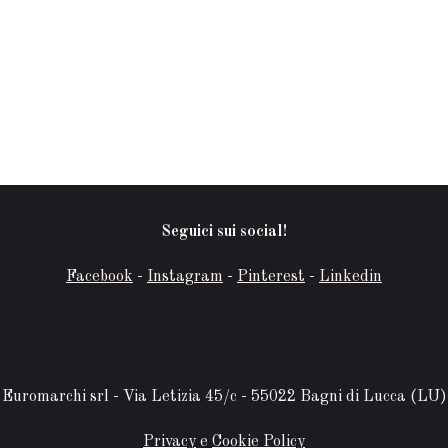
Seguici sui social!
Facebook
-
Instagram
-
Pinterest
-
Linkedin
Euromarchi srl - Via Letizia 45/c - 55022 Bagni di Lucca (LU)
Privacy
e
Cookie Policy