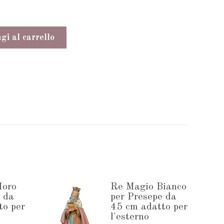
i al carrello
Moro
Re Magio Bianco
 da
per Presepe da
to per
45 cm adatto per
l'esterno