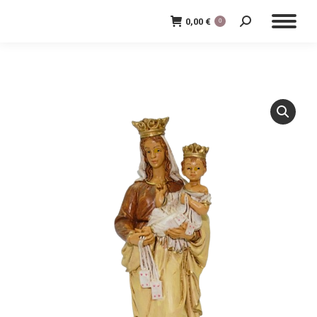
0,00
€
0
Cerca: