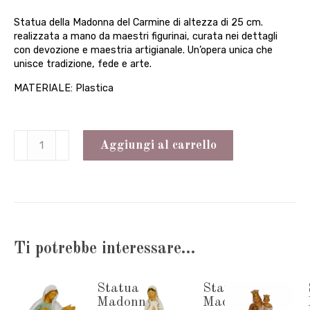
Statua della Madonna del Carmine di altezza di 25 cm.
realizzata a mano da maestri figurinai, curata nei dettagli
con devozione e maestria artigianale. Un’opera unica che
unisce tradizione, fede e arte.
MATERIALE: Plastica
Statua
Aggiungi al carrello
Madonna
del
Carmine
25
Ti potrebbe interessare…
cm.
quantità
Statua
Statua
Madonna
Madonna