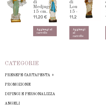
di
di
Medjugorje
Lourdes
15 cm.
15 cm.
11,20
€
11,20
€
Aggiungi al
Aggiungi
carrello
al
carrello
CATEGORIE
PRESEPE CARTAPESTA
PROMOZIONE
DIPINGI E PERSONALIZZA
ANGELI