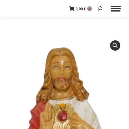
0,00
€
0
Cerca: