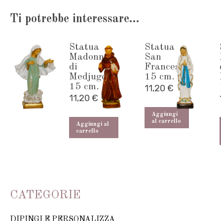
Gesù
Ti potrebbe interessare…
15
cm.
Statua
Statua
quantità
Madonna
San
di
Francesco
Medjugorje
15 cm.
15 cm.
11,20
€
11,20
€
Aggiungi
al carrello
Aggiungi al
carrello
CATEGORIE
DIPINGI E PERSONALIZZA