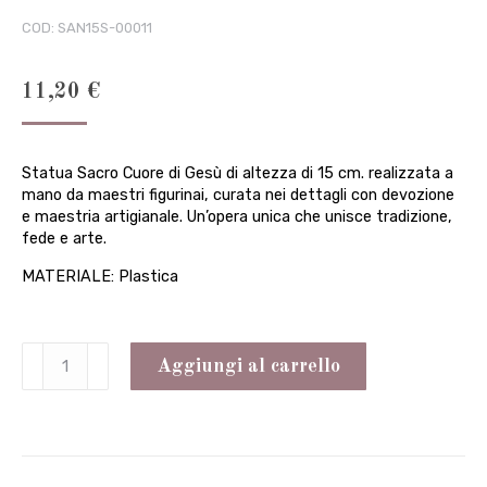
COD:
SAN15S-00011
11,20
€
Statua Sacro Cuore di Gesù di altezza di 15 cm. realizzata a
mano da maestri figurinai, curata nei dettagli con devozione
e maestria artigianale. Un’opera unica che unisce tradizione,
fede e arte.
MATERIALE: Plastica
Statua
Aggiungi al carrello
Sacro
Cuore
di