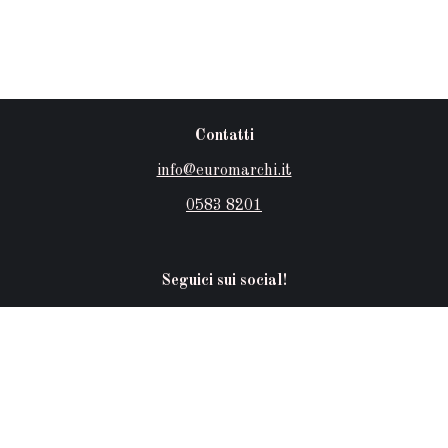
Contatti
info@euromarchi.it
0583 8201
Seguici sui social!
Facebook
-
Instagram
-
Pinterest
-
Linkedin
Login
Spedizioni