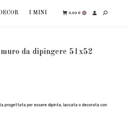
DECOR
I MINI
0,00
€
0
Cerca:
 muro da dipingere 51x52
ta progettata per essere dipinta, laccata o decorata con