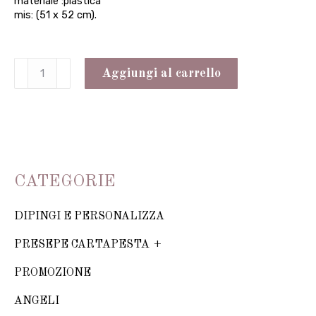
materiale :plastica
mis: (51 x 52 cm).
Specchiera
Aggiungi al carrello
da
muro
51x52
quantità
CATEGORIE
DIPINGI E PERSONALIZZA
PRESEPE CARTAPESTA
PROMOZIONE
ANGELI