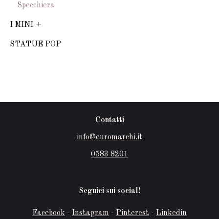
Specchiera
I MINI
STATUE POP
Contatti
info@euromarchi.it
0583 8201
Seguici sui social!
Facebook
-
Instagram
-
Pinterest
-
Linkedin