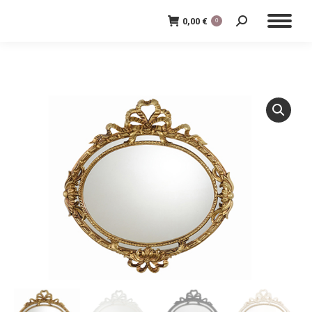
0,00
€
0
Cerca: