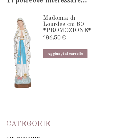
Ti potrebbe interessare…
quantità
Madonna di
Lourdes cm 80
*PROMOZIONE*
186,50
€
Aggiungi al carrello
CATEGORIE