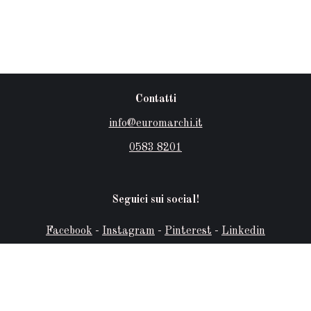
Contatti
info@euromarchi.it
0583 8201
Seguici sui social!
Facebook
-
Instagram
-
Pinterest
-
Linkedin
Login