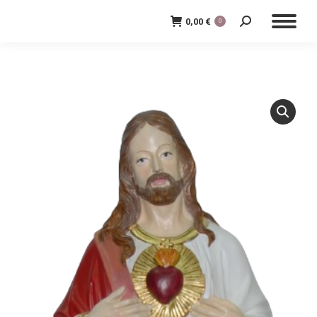
0,00
€
0
Cerca: