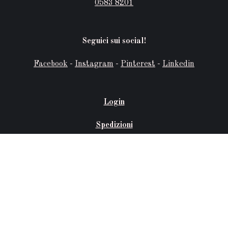
0583 8201
Seguici sui social!
Facebook
-
Instagram
-
Pinterest
-
Linkedin
Login
Spedizioni
Condizioni Generali di Vendita
Euromarchi srl - Via Letizia 45/c - 55022 Bagni di Lucca
(LU)
Privacy
e
Cookie Policy