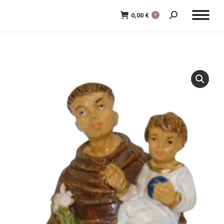
0,00
€
0
Cerca: