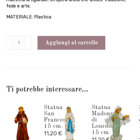
fede e arte.
MATERIALE: Plastica
Statua
Aggiungi al carrello
di
Sant'Antonio
15
cm.
Ti potrebbe interessare…
quantità
Statua
Statua
San
Madonna
Francesco
di
15 cm.
Lourdes
15 cm.
11,20
€
11,20
€