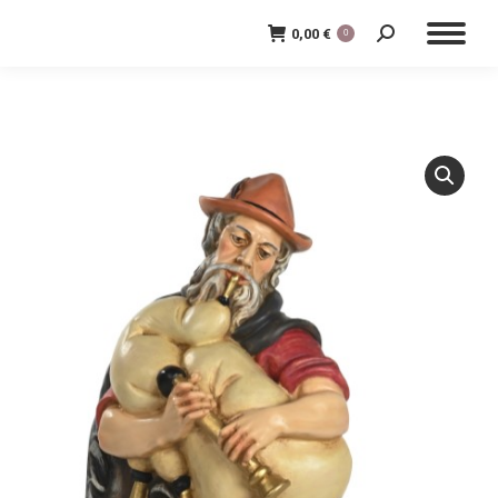
0,00
€
0
Cerca: