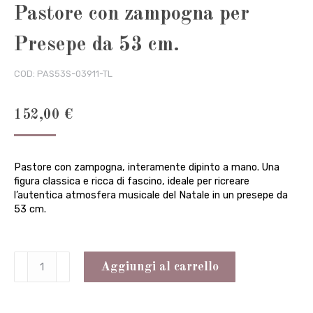
Pastore con zampogna per
Presepe da 53 cm.
COD:
PAS53S-03911-TL
152,00
€
Pastore con zampogna, interamente dipinto a mano. Una
figura classica e ricca di fascino, ideale per ricreare
l’autentica atmosfera musicale del Natale in un presepe da
53 cm.
Pastore
Aggiungi al carrello
con
zampogna