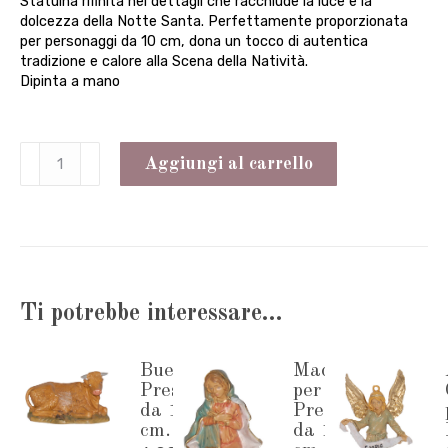
Statuina rifinita nei dettagli che racchiude la luce e la
dolcezza della Notte Santa. Perfettamente proporzionata
per personaggi da 10 cm, dona un tocco di autentica
tradizione e calore alla Scena della Natività.
Dipinta a mano
Gesù
Aggiungi al carrello
Bambino
per
Presepe
da
Ti potrebbe interessare…
10
cm.
Bue per
Madonna
quantità
Presepe
per
da 10
Presepe
cm.
da 10