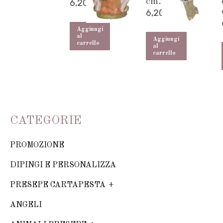
cm.
6,20
€
6,20
€
Aggiungi
al
Aggiungi
carrello
al
carrello
CATEGORIE
PROMOZIONE
DIPINGI E PERSONALIZZA
PRESEPE CARTAPESTA
ANGELI