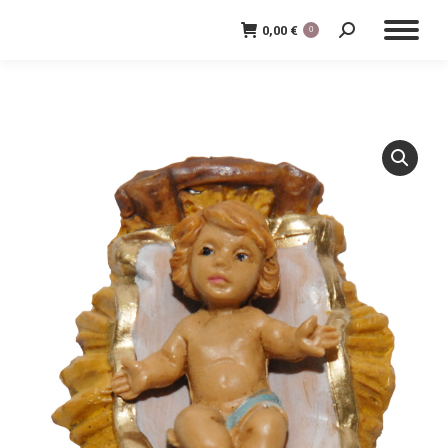
0,00
€
0
Cerca: