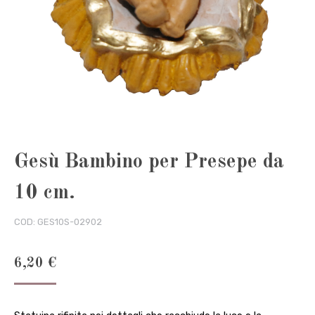
Gesù Bambino per Presepe da
10 cm.
COD:
GES10S-02902
6,20
€