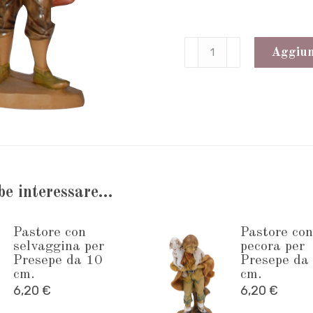
Pastore
Aggiung
meravigliato
per
Presepe
da
10
cm.
be interessare…
quantità
Pastore con
Pastore con
selvaggina per
pecora per
Presepe da 10
Presepe da
cm.
cm.
6,20
€
6,20
€