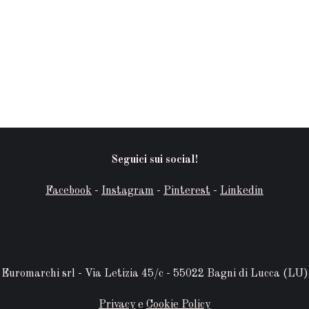
Seguici sui social!
Facebook
-
Instagram
-
Pinterest
-
Linkedin
Euromarchi srl - Via Letizia 45/c - 55022 Bagni di Lucca (LU)
Privacy
e
Cookie Policy