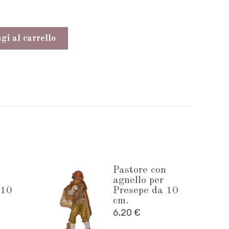
i al carrello
Pastore con
agnello per
 10
Presepe da 10
cm.
6,20
€