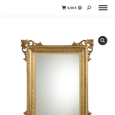
0,00
€
0
Cerca: