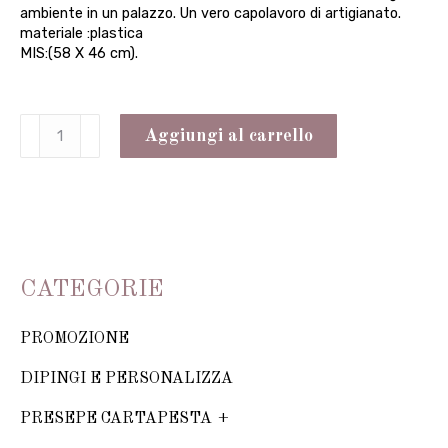
ambiente in un palazzo. Un vero capolavoro di artigianato.
materiale :plastica
MIS:(58 X 46 cm).
Specchiera
Aggiungi al carrello
da
muro
58X46
quantità
CATEGORIE
PROMOZIONE
DIPINGI E PERSONALIZZA
PRESEPE CARTAPESTA