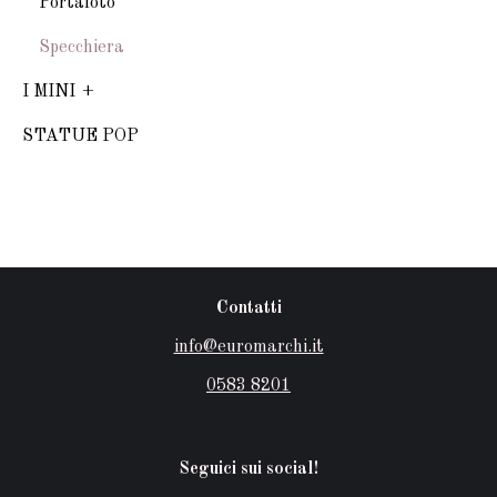
Portafoto
Specchiera
I MINI
STATUE POP
Contatti
info@euromarchi.it
0583 8201
Seguici sui social!