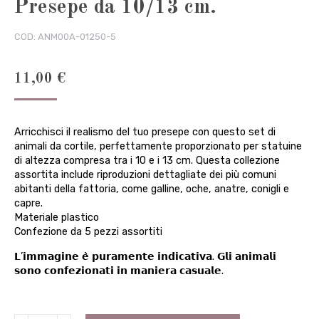
Presepe da 10/13 cm.
COD:
ANM00A-01250-5
11,00
€
Arricchisci il realismo del tuo presepe con questo set di
animali da cortile, perfettamente proporzionato per statuine
di altezza compresa tra i 10 e i 13 cm. Questa collezione
assortita include riproduzioni dettagliate dei più comuni
abitanti della fattoria, come galline, oche, anatre, conigli e
capre.
Materiale plastico
Confezione da 5 pezzi assortiti
𝗟’𝗶𝗺𝗺𝗮𝗴𝗶𝗻𝗲 𝗲̀ 𝗽𝘂𝗿𝗮𝗺𝗲𝗻𝘁𝗲 𝗶𝗻𝗱𝗶𝗰𝗮𝘁𝗶𝘃𝗮. 𝗚𝗹𝗶 𝗮𝗻𝗶𝗺𝗮𝗹𝗶
𝘀𝗼𝗻𝗼 𝗰𝗼𝗻𝗳𝗲𝘇𝗶𝗼𝗻𝗮𝘁𝗶 𝗶𝗻 𝗺𝗮𝗻𝗶𝗲𝗿𝗮 𝗰𝗮𝘀𝘂𝗮𝗹𝗲.