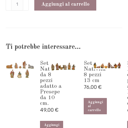
Set
Aggiungi al carrello
animali
da
cortile
adatti
Ti potrebbe interessare…
al
Presepe
Set
Set
da
Natività
Natività
10/13
da 8
8 pezzi
pezzi
13 cm
cm.
adatto a
76,00
€
Presepe
quantità
da 10
cm.
Aggiungi
al
49,00
€
carrello
Aggiungi