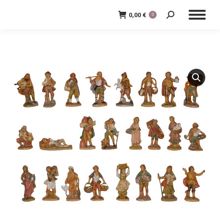
0,00
€
0
Cerca: