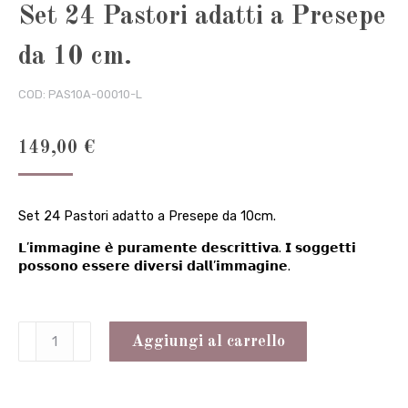
Set 24 Pastori adatti a Presepe
da 10 cm.
COD:
PAS10A-00010-L
149,00
€
Set 24 Pastori adatto a Presepe da 10cm.
𝗟’𝗶𝗺𝗺𝗮𝗴𝗶𝗻𝗲 𝗲̀ 𝗽𝘂𝗿𝗮𝗺𝗲𝗻𝘁𝗲 𝗱𝗲𝘀𝗰𝗿𝗶𝘁𝘁𝗶𝘃𝗮. 𝗜 𝘀𝗼𝗴𝗴𝗲𝘁𝘁𝗶
𝗽𝗼𝘀𝘀𝗼𝗻𝗼 𝗲𝘀𝘀𝗲𝗿𝗲 𝗱𝗶𝘃𝗲𝗿𝘀𝗶 𝗱𝗮𝗹𝗹’𝗶𝗺𝗺𝗮𝗴𝗶𝗻𝗲.
Set
Aggiungi al carrello
24
Pastori