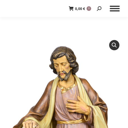
0,00
€
0
Cerca: