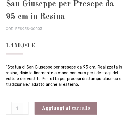
San Giuseppe per Presepe da
95 cm in Resina
COD:
RES95S-00003
1.450,00
€
“Statua di San Giuseppe per presepe da 95 cm. Realizzata in
resina, dipinta finemente a mano con cura per i dettagli del
volto e dei vestiti. Perfetta per presepi di stampo classico e
tradizionale.” adatto anche all’esterno.
San
Aggiungi al carrello
Giuseppe
per