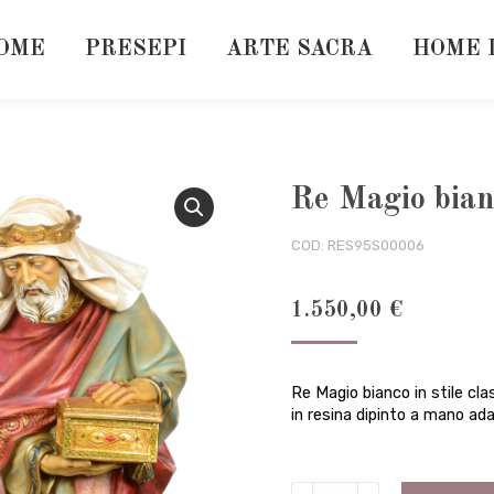
OME
PRESEPI
ARTE SACRA
HOME 
Re Magio bian
COD:
RES95S00006
1.550,00
€
Re Magio bianco in stile cl
in resina dipinto a mano ada