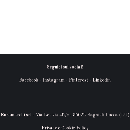
Seguici sui social!
Facebook
-
Instagram
-
Pinterest
-
Linkedin
Euromarchi srl - Via Letizia 45/c - 55022 Bagni di Lucca (LU)
Privacy
e
Cookie Policy