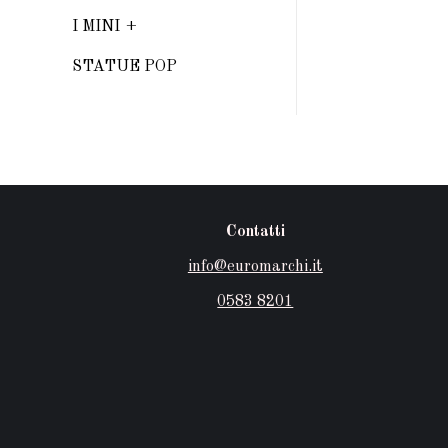
I MINI
STATUE POP
Contatti
info@euromarchi.it
0583 8201