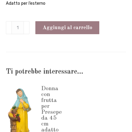
Adatto per l’esterno
Pifferaio
Aggiungi al carrello
per
Presepe
da
45
Ti potrebbe interessare…
cm
adatto
Donna
per
con
l'esterno
frutta
per
quantità
Presepe
da 45
cm
adatto