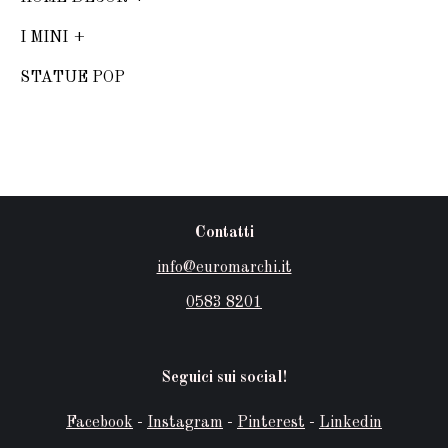
I MINI
STATUE POP
Contatti
info@euromarchi.it
0583 8201
Seguici sui social!
Facebook
-
Instagram
-
Pinterest
-
Linkedin