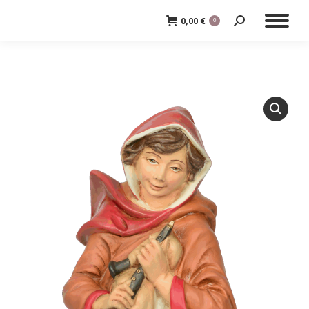
0,00
€
0
Cerca: