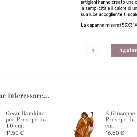
artigiani hanno creato una c
la semplicità e il calore di 
sua luce accogliente ti scald
La capanna misura:(53X31
Capanna
Aggiung
vuota
adatta
a
figure
be interessare…
Presepe
alte
Gesù Bambino
S.Giuseppe 
16
per Presepe da
Presepe da
16 cm.
cm.
cm.
11,50
€
16,50
€
quantità