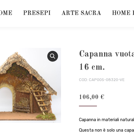
OME
PRESEPI
ARTE SACRA
HOME 
Capanna vuota
16 cm.
COD:
CAP00S-08320-VE
106,00
€
Capanna in materiali natural
Questa non è solo una capan