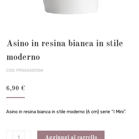
Asino in resina bianca in stile
moderno
COD:
PRS06S00104
6,90
€
Asino in resina bianca in stile moderno (6 cm) serie “I Mini”.
Asino
Aggiungi al carrello