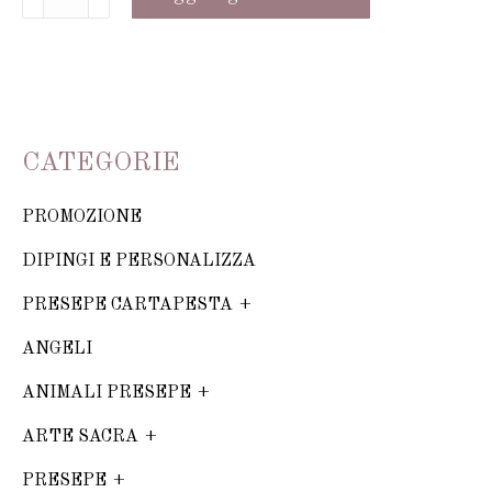
in
resina
bianca
in
stile
CATEGORIE
moderno
PROMOZIONE
quantità
DIPINGI E PERSONALIZZA
PRESEPE CARTAPESTA
ANGELI
ANIMALI PRESEPE
ARTE SACRA
PRESEPE