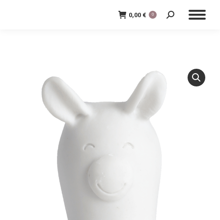
0,00
€
0
Cerca: