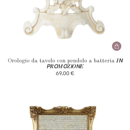
Orologio da tavolo con pendolo a batteria 𝑰𝙉
𝙋𝑹𝙊𝑴𝙊𝒁𝙄𝑶𝙉𝑬
69,00
€