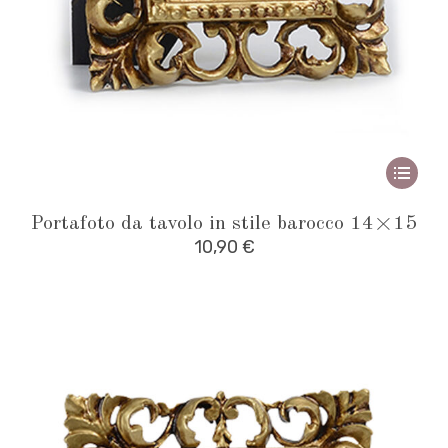
This
produ
Portafoto da tavolo in stile barocco 14×15
has
10,90
€
multipl
variant
The
option
may
be