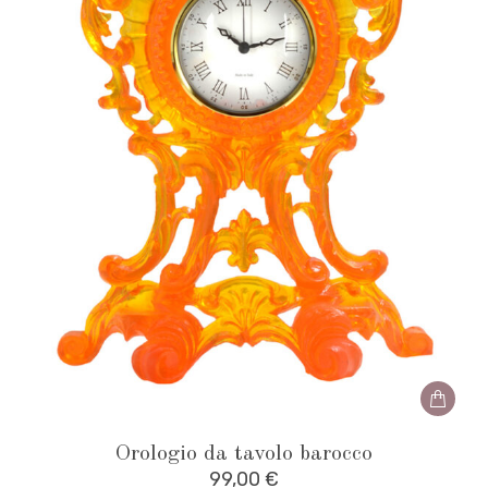
the
produ
page
Orologio da tavolo barocco
99,00
€