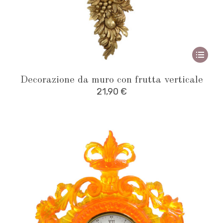
page
This
produ
Decorazione da muro con frutta verticale
has
21,90
€
multipl
variant
The
option
may
be
chose
on