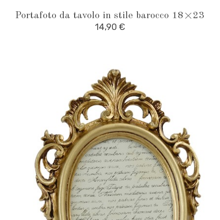
produ
Portafoto da tavolo in stile barocco 18×23
has
14,90
€
multipl
variant
The
option
may
be
chose
on
the
produ
page