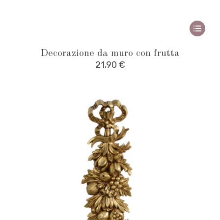
This
produ
Decorazione da muro con frutta
has
21,90
€
multipl
variant
The
option
may
be
chose
on
the
produ